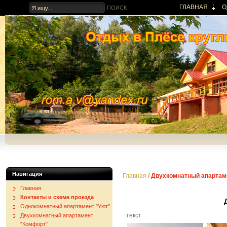
ГЛАВНАЯ
О
ДВУХКОМНАТНЫ
Навигация
Главная
/
Двухкомнатный апартам
Главная
Контакты и схема проезда
Однокомнатный апартамент "Уют"
текст
Двухкомнатный апартамент
"Комфорт"